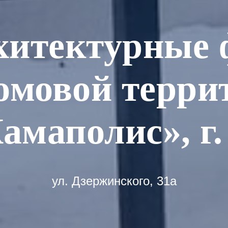
хитектурные 
омовой терри
маполис», г.
ул. Дзержинского, 31а