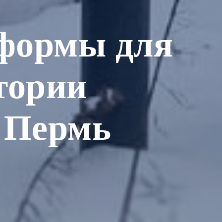
формы для
тории
 Пермь