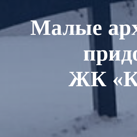
Малые ар
прид
ЖК «Ка