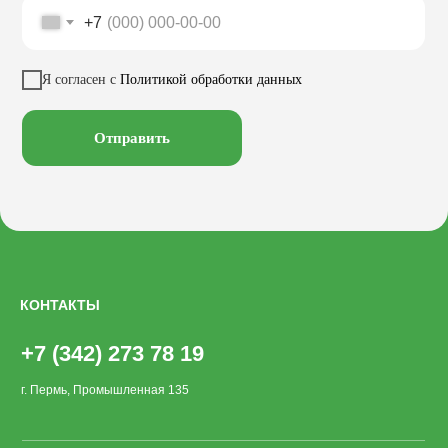
+7
Урны
Беседки
Качели
Настилы
Я согласен с
Политикой обработки данных
Кресла
Вазоны
Заказать звонок
Велопарковки
Хоз. объекты
Отправить
Лежаки
Смотреть на
КОНТАКТЫ
+7 (342) 273 78 19
г. Пермь, Промышленная 135