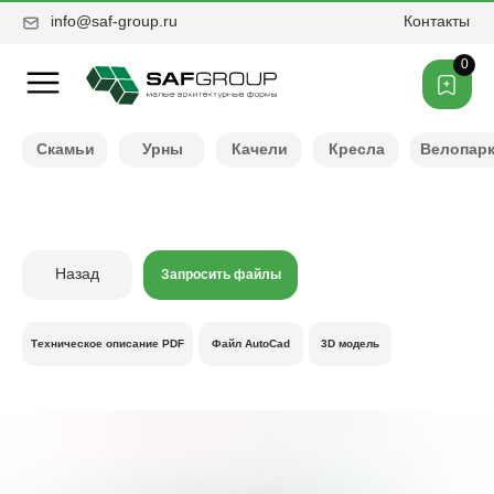
info@saf-group.ru
Контакты
0
Нужен другой цвет ?
Скамьи
Урны
Качели
Кресла
Велопар
Назад
Запросить файлы
Техническое описание PDF
Файл AutoCad
3D модель