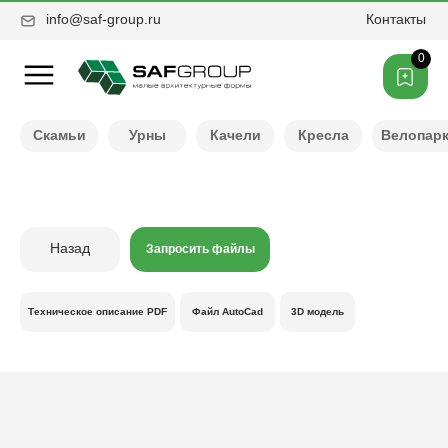
info@saf-group.ru
Контакты
0
Нужен другой цвет ?
Скамьи
Урны
Качели
Кресла
Велопар
Назад
Запросить файлы
Техническое описание PDF
Файл AutoCad
3D модель