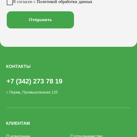
Заказать звонок
Я согласен с
Политикой обработки данных
Велопарковки
Хоз. объекты
Лежаки
Смотреть на
Отправить
КОНТАКТЫ
+7 (342) 273 78 19
г. Пермь, Промышленная 135
КЛИЕНТАМ
О компании
Сотрудничество