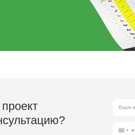
 проект
нсультацию?
+