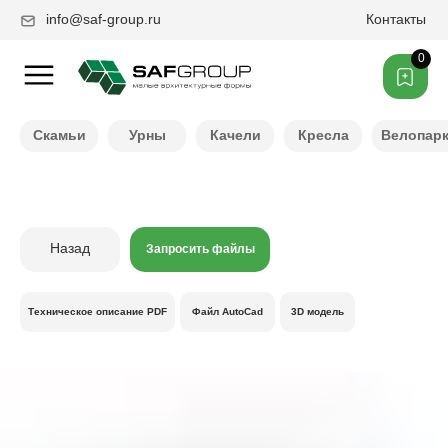
info@saf-group.ru
Контакты
0
Нужен другой цвет ?
Скамьи
Урны
Качели
Кресла
Велопар
Назад
Запросить файлы
Техническое описание PDF
Файл AutoCad
3D модель