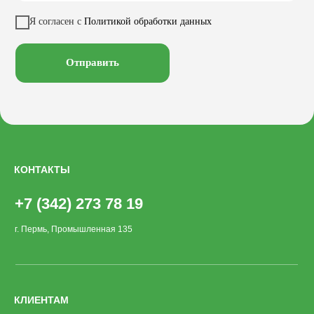
Кресла
Вазоны
Заказать звонок
Я согласен с
Политикой обработки данных
Велопарковки
Хоз. объекты
Лежаки
Смотреть на
Отправить
КОНТАКТЫ
+7 (342) 273 78 19
г. Пермь, Промышленная 135
КЛИЕНТАМ