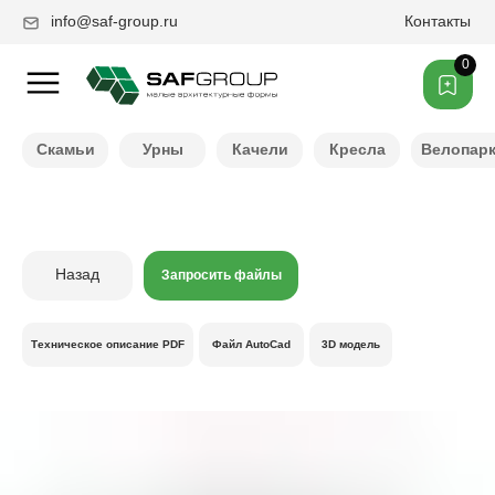
info@saf-group.ru
Контакты
0
Нужен другой цвет ?
Скамьи
Урны
Качели
Кресла
Велопар
Назад
Запросить файлы
Техническое описание PDF
Файл AutoCad
3D модель