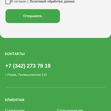
Заказать звонок
Я согласен с
Политикой обработки данных
Велопарковки
Хоз. объекты
Лежаки
Смотреть на
Отправить
КОНТАКТЫ
+7 (342) 273 78 19
г. Пермь, Промышленная 135
КЛИЕНТАМ
О компании
Сотрудничество