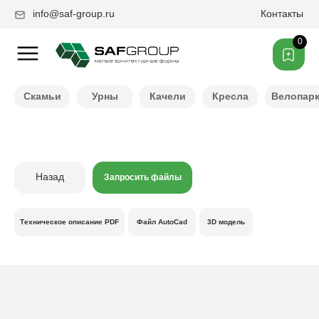
info@saf-group.ru
Контакты
0
Нужен другой цвет ?
Скамьи
Урны
Качели
Кресла
Велопар
Назад
Запросить файлы
Техническое описание PDF
Файл AutoCad
3D модель