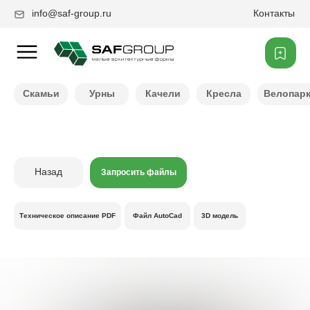
info@saf-group.ru
Контакты
Нужен другой цвет ?
Скамьи
Урны
Качели
Кресла
Велопар
Назад
Запросить файлы
Техническое описание PDF
Файл AutoCad
3D модель