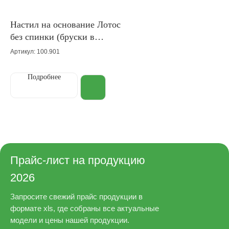
Настил на основание Лотос
без спинки (бруски в
длину)
Артикул: 100.901
Подробнее
Прайс-лист на продукцию
2026
Запросите свежий прайс продукции в
формате xls, где собраны все актуальные
модели и цены нашей продукции.