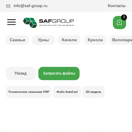
info@saf-group.ru
Контакты
0
Нужен другой цвет ?
Скамьи
Урны
Качели
Кресла
Велопар
Назад
Запросить файлы
Техническое описание PDF
Файл AutoCad
3D модель