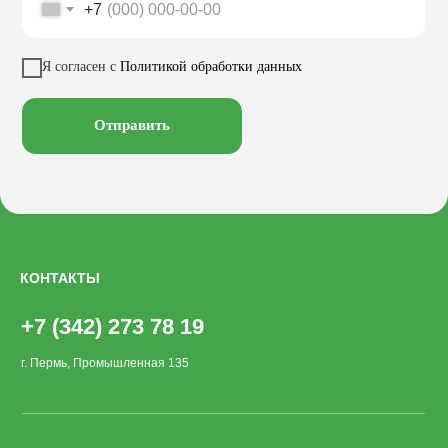
+7
Качели
Настилы
Кресла
Вазоны
Заказать звонок
Я согласен с
Политикой обработки данных
Велопарковки
Хоз. объекты
Лежаки
Смотреть на
Отправить
КОНТАКТЫ
+7 (342) 273 78 19
г. Пермь, Промышленная 135