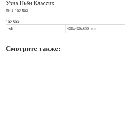
Урна Ньён Классик
SKU:
102.503
102.503
lwh
430x430x800 mm
Смотрите также: