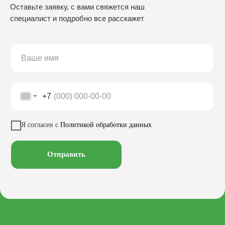
Оставьте заявку, с вами свяжется наш
специалист и подробно все расскажет
ПРОИЗВОДСТВО
Скамьи
Столы
Урны
Беседки
+7
Качели
Настилы
Кресла
Вазоны
Заказать звонок
Я согласен с
Политикой обработки данных
Велопарковки
Хоз. объекты
Лежаки
Смотреть на
Отправить