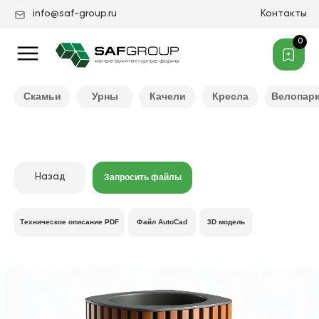
info@saf-group.ru
Контакты
0
Нужен другой цвет ?
Скамьи
Урны
Качели
Кресла
Велопар
Назад
Запросить файлы
Техническое описание PDF
Файл AutoCad
3D модель