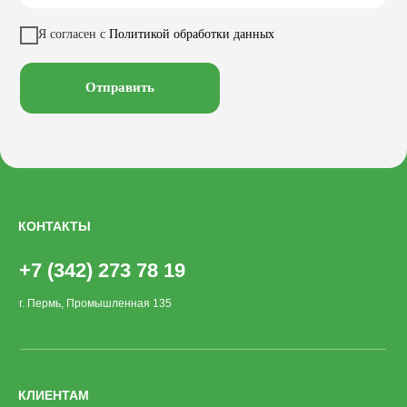
Кресла
Вазоны
Заказать звонок
Я согласен с
Политикой обработки данных
Велопарковки
Хоз. объекты
Лежаки
Смотреть на
Отправить
КОНТАКТЫ
+7 (342) 273 78 19
г. Пермь, Промышленная 135
КЛИЕНТАМ