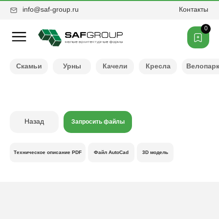
info@saf-group.ru
Контакты
0
Нужен другой цвет ?
Скамьи
Урны
Качели
Кресла
Велопар
Назад
Запросить файлы
Техническое описание PDF
Файл AutoCad
3D модель