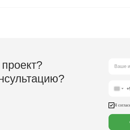
 проект?
онсультацию?
+
Я соглас