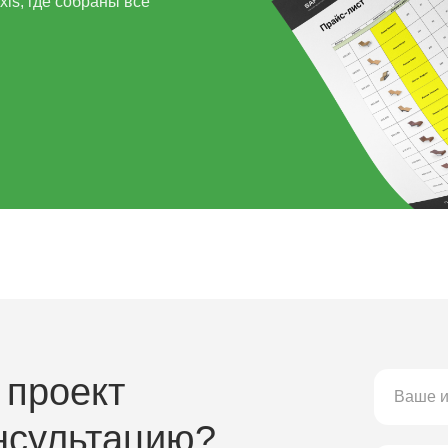
ls, где собраны все
 проект
нсультацию?