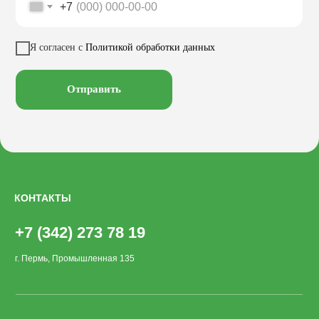
+7
Качели
Настилы
Кресла
Вазоны
Заказать звонок
Я согласен с
Политикой обработки данных
Велопарковки
Хоз. объекты
Лежаки
Смотреть на
Отправить
КОНТАКТЫ
+7 (342) 273 78 19
г. Пермь, Промышленная 135