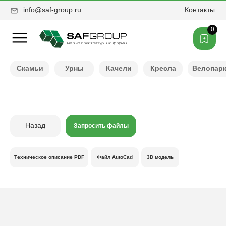
info@saf-group.ru
Контакты
0
Нужен другой цвет ?
Скамьи
Урны
Качели
Кресла
Велопар
Назад
Запросить файлы
Техническое описание PDF
Файл AutoCad
3D модель