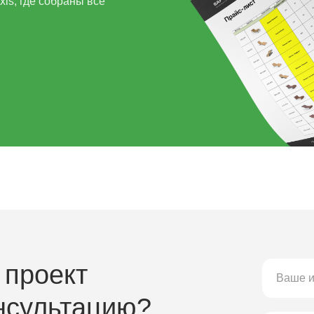
ls, где собраны все
 проект
нсультацию?