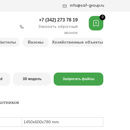
info@saf-group.ru
0
+7 (342) 273 78 19
Заказать обратный
звонок
Настилы
Вазоны
Хозяйственные объекты
ad
3D модель
Запросить файлы
котников
1450x600x780 mm