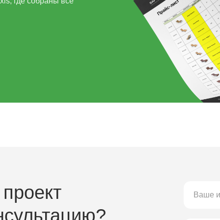
ls, где собраны все
 проект
нсультацию?