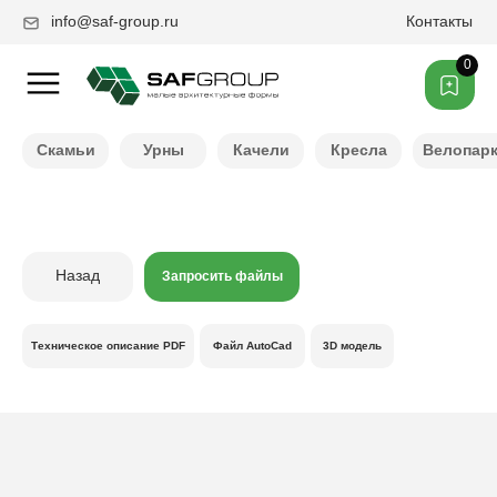
info@saf-group.ru
Контакты
0
Нужен другой цвет ?
Скамьи
Урны
Качели
Кресла
Велопар
Назад
Запросить файлы
Техническое описание PDF
Файл AutoCad
3D модель