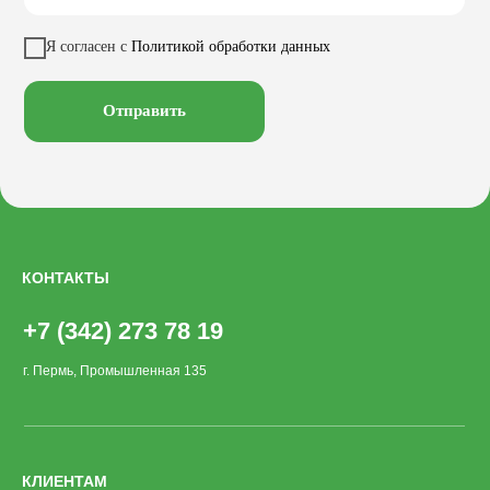
Качели
Настилы
Кресла
Вазоны
Заказать звонок
Я согласен с
Политикой обработки данных
Велопарковки
Хоз. объекты
Лежаки
Смотреть на
Отправить
КОНТАКТЫ
+7 (342) 273 78 19
г. Пермь, Промышленная 135
КЛИЕНТАМ