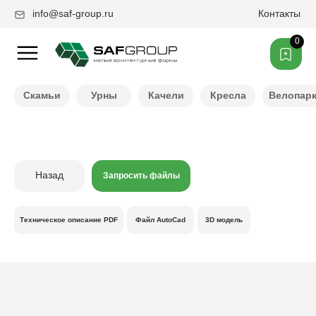
info@saf-group.ru
Контакты
0
Нужен другой цвет ?
Скамьи
Урны
Качели
Кресла
Велопар
Назад
Запросить файлы
Техническое описание PDF
Файл AutoCad
3D модель