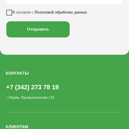
Качели
Настилы
Кресла
Вазоны
Заказать звонок
Я согласен с
Политикой обработки данных
Велопарковки
Хоз. объекты
Лежаки
Смотреть на
Отправить
КОНТАКТЫ
+7 (342) 273 78 19
г. Пермь, Промышленная 135
КЛИЕНТАМ