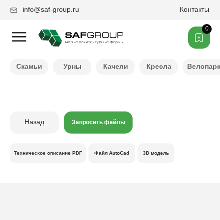
info@saf-group.ru
Контакты
0
Нужен другой цвет ?
Скамьи
Урны
Качели
Кресла
Велопар
Назад
Запросить файлы
Техническое описание PDF
Файл AutoCad
3D модель