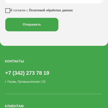
Качели
Настилы
Кресла
Вазоны
Заказать звонок
Я согласен с
Политикой обработки данных
Велопарковки
Хоз. объекты
Лежаки
Смотреть на
Отправить
КОНТАКТЫ
+7 (342) 273 78 19
г. Пермь, Промышленная 135
КЛИЕНТАМ