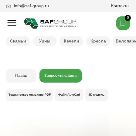
info@saf-group.ru
Контакты
0
Нужен другой цвет ?
Скамьи
Урны
Качели
Кресла
Велопар
Назад
Запросить файлы
Техническое описание PDF
Файл AutoCad
3D модель