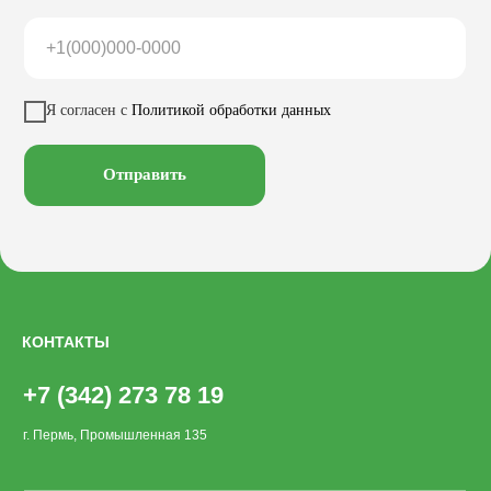
Урны
Беседки
Качели
Настилы
Кресла
Вазоны
Заказать звонок
Я согласен с
Политикой обработки данных
Велопарковки
Хоз. объекты
Лежаки
Смотреть на
Отправить
КОНТАКТЫ
+7 (342) 273 78 19
г. Пермь, Промышленная 135