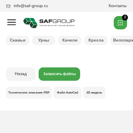
info@saf-group.ru
Контакты
0
Нужен другой цвет ?
Скамьи
Урны
Качели
Кресла
Велопар
Назад
Запросить файлы
Техническое описание PDF
Файл AutoCad
3D модель