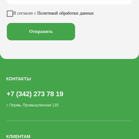
Качели
Настилы
Кресла
Вазоны
Заказать звонок
Я согласен с
Политикой обработки данных
Велопарковки
Хоз. объекты
Лежаки
Смотреть на
Отправить
КОНТАКТЫ
+7 (342) 273 78 19
г. Пермь, Промышленная 135
КЛИЕНТАМ