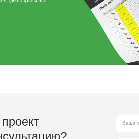
ls, где собраны все
 проект
нсультацию?